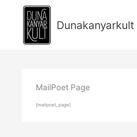
Skip
to
content
Dunakanyarkult
MailPoet Page
[mailpoet_page]