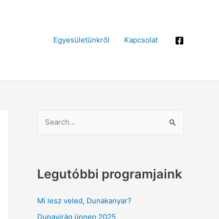
Egyesületünkről
Kapcsolat
S
e
a
r
Legutóbbi programjaink
c
h
Mi lesz veled, Dunakanyar?
f
Dunavirág ünnep 2025