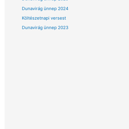
o
Dunavirág ünnep 2024
r
:
Költészetnapi versest
Dunavirág ünnep 2023