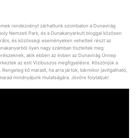
remek rendezvényt zárhattunk szombaton a Dunavirág
oly Nemzeti Park, és a Dunakanyarkult bloggal közösen
rális, és közösségi eseményeken vehettek részt az
unakanyarból ilyen nagy számban tiszteltek meg
 kérészeknek, akik ebben az évben az Dunavirág Ünnep
 érkeztek az esti Vizibuszos megfigyelésre. Köszönjük a
. Rengeteg kő maradt, ha arra jártok, bármikor javítgatható,
arad mindnyájunk mulatságára. Jövőre folytatjuk!