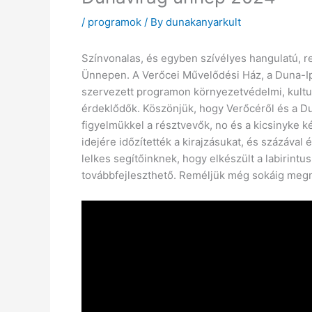
/
programok
/ By
dunakanyarkult
Színvonalas, és egyben szívélyes hangulatú, 
Ünnepen. A Verőcei Művelődési Ház, a Duna-Ip
szervezett programon környezetvédelmi, kultu
érdeklődők. Köszönjük, hogy Verőcéről és a D
figyelmükkel a résztvevők, no és a kicsinyke
idejére időzítették a kirajzásukat, és százával
lelkes segítőinknek, hogy elkészült a labirintus
továbbfejleszthető. Reméljük még sokáig megm